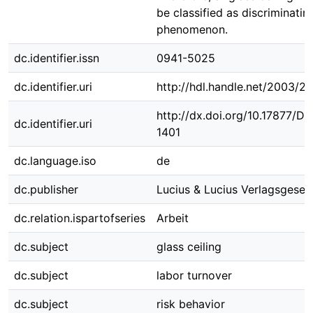
be classified as discriminatin
phenomenon.
dc.identifier.issn
0941-5025
dc.identifier.uri
http://hdl.handle.net/2003/2
http://dx.doi.org/10.17877/D
dc.identifier.uri
1401
dc.language.iso
de
dc.publisher
Lucius & Lucius Verlagsgesell
dc.relation.ispartofseries
Arbeit
dc.subject
glass ceiling
dc.subject
labor turnover
dc.subject
risk behavior