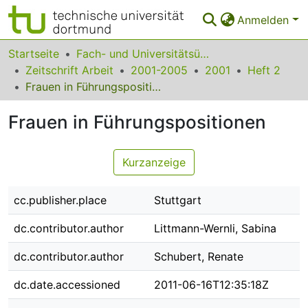
Anmelden
Bereiche & Sammlungen
Startseite
Fach- und Universitätsübergreifendes
Zeitschrift Arbeit
2001-2005
2001
Heft 2
Das gesamte Repositorium
Frauen in Führungspositionen
Statistiken
Frauen in Führungspositionen
FAQ
Kurzanzeige
Leitlinien
Zurück zur Startseite
cc.publisher.place
Stuttgart
dc.contributor.author
Littmann-Wernli, Sabina
dc.contributor.author
Schubert, Renate
dc.date.accessioned
2011-06-16T12:35:18Z