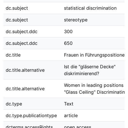
dc.subject
statistical discrimination
dc.subject
stereotype
dc.subject.ddc
300
dc.subject.ddc
650
dc.title
Frauen in Führungspositionen
Ist die "gläserne Decke"
dc.title.alternative
diskriminierend?
Women in leading positions - 
dc.title.alternative
"Glass Ceiling" Discriminating
dc.type
Text
dc.type.publicationtype
article
dcterms.accessRights
open access