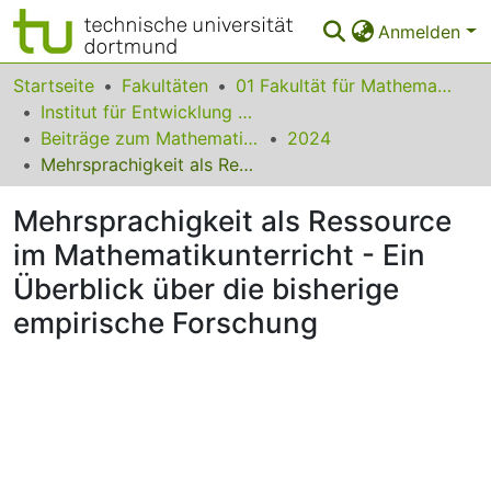
Anmelden
Bereiche & Sammlungen
Startseite
Fakultäten
01 Fakultät für Mathematik
Institut für Entwicklung und Erforschung des Mathematikunterrichts
Das gesamte Repositorium
Beiträge zum Mathematikunterricht
2024
Mehrsprachigkeit als Ressource im Mathematikunterricht - Ein Überblick über die bisherige empirische Forschung
Statistiken
Mehrsprachigkeit als Ressource
FAQ
im Mathematikunterricht - Ein
Leitlinien
Überblick über die bisherige
Zurück zur Startseite
empirische Forschung