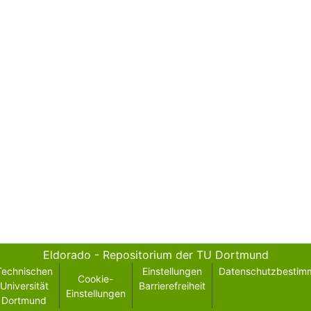
Eldorado - Repositorium der TU Dortmund
Technischen
Einstellungen
Datenschutzbestim
Cookie-
Universität
Barrierefreiheit
Einstellungen
Dortmund