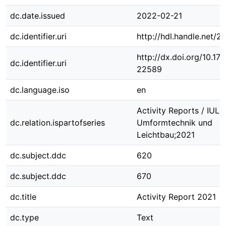
dc.date.issued
2022-02-21
dc.identifier.uri
http://hdl.handle.net/
http://dx.doi.org/10.1
dc.identifier.uri
22589
dc.language.iso
en
Activity Reports / IUL, I
dc.relation.ispartofseries
Umformtechnik und
Leichtbau;2021
dc.subject.ddc
620
dc.subject.ddc
670
dc.title
Activity Report 2021
dc.type
Text