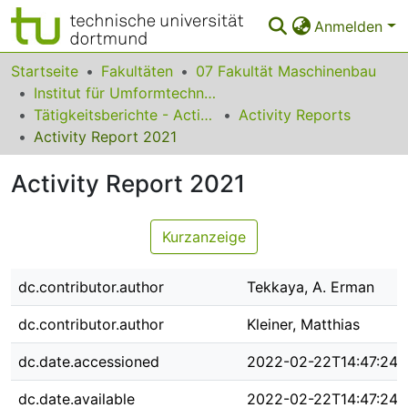
Anmelden
Bereiche & Sammlungen
Startseite
Fakultäten
07 Fakultät Maschinenbau
Institut für Umformtechnik und Leichtbau
Das gesamte Repositorium
Tätigkeitsberichte - Activity Reports
Activity Reports
Activity Report 2021
Statistiken
Activity Report 2021
FAQ
Leitlinien
Kurzanzeige
Zurück zur Startseite
dc.contributor.author
Tekkaya, A. Erman
dc.contributor.author
Kleiner, Matthias
dc.date.accessioned
2022-02-22T14:47:24Z
dc.date.available
2022-02-22T14:47:24Z