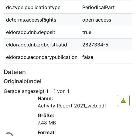
dc.type.publicationtype
PeriodicalPart
dcterms.accessRights
open access
eldorado.dnb.deposit
true
eldorado.dnb.zdberstkatid
2827334-5
eldorado.secondarypublication
false
Dateien
Originalbündel
Gerade angezeigt
1 - 1 von 1
Name:
Activity Report 2021_web.pdf
Größe:
7.48 MB
Lade...
Format: