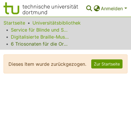
Anmelden
Bereiche & Sammlungen
Startseite
Universitätsbibliothek
Service für Blinde und Sehbehinderte
Das gesamte Repositorium
Digitalisierte Braille-Musik-Matrizen des VzfB
6 Triosonaten für die Orgel: Sonate Nr. 4
Statistiken
FAQ
Dieses Item wurde zurückgezogen.
Zur Startseite
Leitlinien
Zurück zur Startseite