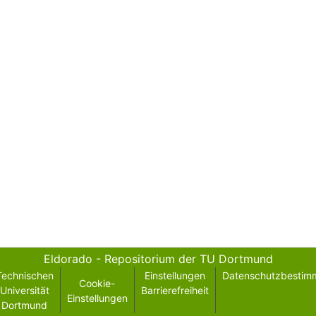
Eldorado - Repositorium der TU Dortmund
Technischen
Einstellungen
Datenschutzbestim
Cookie-
Universität
Barrierefreiheit
Einstellungen
Dortmund