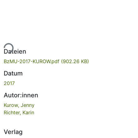
ade...
Dateien
BzMU-2017-KUROW.pdf
(902.26 KB)
Datum
2017
Autor:innen
Kurow, Jenny
Richter, Karin
Verlag