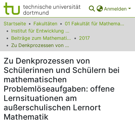
Anmelden
Bereiche & Sammlungen
Startseite
Fakultäten
01 Fakultät für Mathematik
Institut für Entwicklung und Erforschung des Mathematikunterrichts
Das gesamte Repositorium
Beiträge zum Mathematikunterricht
2017
Zu Denkprozessen von Schülerinnen und Schülern bei mathematischen Problemlöseaufgaben: offene Lernsituationen am außerschulischen Lernort Mathematik
Statistiken
Zu Denkprozessen von
FAQ
Schülerinnen und Schülern bei
Leitlinien
mathematischen
Zurück zur Startseite
Problemlöseaufgaben: offene
Lernsituationen am
außerschulischen Lernort
Mathematik