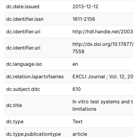
dc.date.issued
2013-12-12
dc.identifier.issn
1611-2156
dc.identifier.uri
http://hdl.handle.net/2003
http://dx.doi.org/10.17877
dc.identifier.uri
7558
dc.language.iso
en
dc.relation.ispartofseries
EXCLI Journal ; Vol. 12, 201
dc.subject.ddc
610
In vitro test systems and th
dc.title
limitations
dc.type
Text
dc.type.publicationtype
article