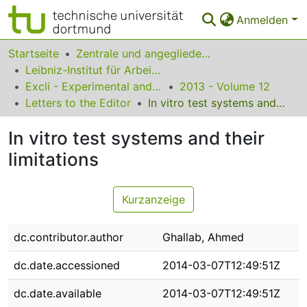
Anmelden
Bereiche & Sammlungen
Startseite
Zentrale und angegliederte Institute
Leibniz-Institut für Arbeitsforschung an der TU Dortmund
Das gesamte Repositorium
Excli - Experimental and Clinical Sciences
2013 - Volume 12
Letters to the Editor
In vitro test systems and their limitations
Statistiken
In vitro test systems and their
FAQ
limitations
Leitlinien
Zurück zur Startseite
Kurzanzeige
dc.contributor.author
Ghallab, Ahmed
dc.date.accessioned
2014-03-07T12:49:51Z
dc.date.available
2014-03-07T12:49:51Z