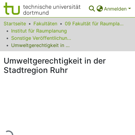
Anmelden
Bereiche & Sammlungen
Startseite
Fakultäten
09 Fakultät für Raumplanung
Institut für Raumplanung
Das gesamte Repositorium
Sonstige Veröffentlichungen
Umweltgerechtigkeit in der Stadtregion Ruhr
Statistiken
Umweltgerechtigkeit in der
FAQ
Stadtregion Ruhr
Leitlinien
Zurück zur Startseite
Lade...