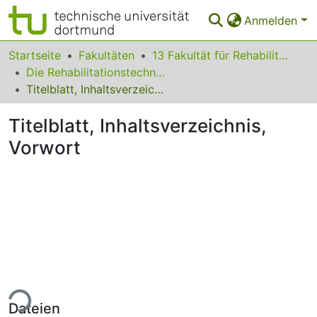
Anmelden
Bereiche & Sammlungen
Startseite
Fakultäten
13 Fakultät für Rehabilitationswissenschaften
Die Rehabilitationstechnologie im Wandel: eine Mensch-Technik-Umwelt Betrachtung
Das gesamte Repositorium
Titelblatt, Inhaltsverzeichnis, Vorwort
Statistiken
Titelblatt, Inhaltsverzeichnis,
FAQ
Vorwort
Leitlinien
Zurück zur Startseite
ade...
Dateien