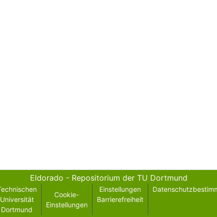
Eldorado - Repositorium der TU Dortmund
Technischen
Einstellungen
Datenschutzbestim
Cookie-
Universität
Barrierefreiheit
Einstellungen
Dortmund