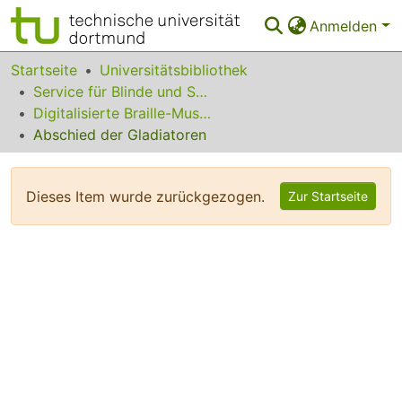
Anmelden
Bereiche & Sammlungen
Startseite
Universitätsbibliothek
Service für Blinde und Sehbehinderte
Das gesamte Repositorium
Digitalisierte Braille-Musik-Matrizen des VzfB
Abschied der Gladiatoren
Statistiken
FAQ
Dieses Item wurde zurückgezogen.
Zur Startseite
Leitlinien
Zurück zur Startseite