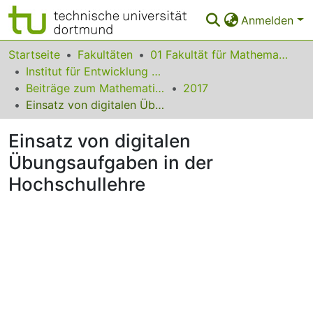
Anmelden
Bereiche & Sammlungen
Startseite
Fakultäten
01 Fakultät für Mathematik
Institut für Entwicklung und Erforschung des Mathematikunterrichts
Das gesamte Repositorium
Beiträge zum Mathematikunterricht
2017
Einsatz von digitalen Übungsaufgaben in der Hochschullehre
Statistiken
Einsatz von digitalen
FAQ
Übungsaufgaben in der
Leitlinien
Hochschullehre
Zurück zur Startseite