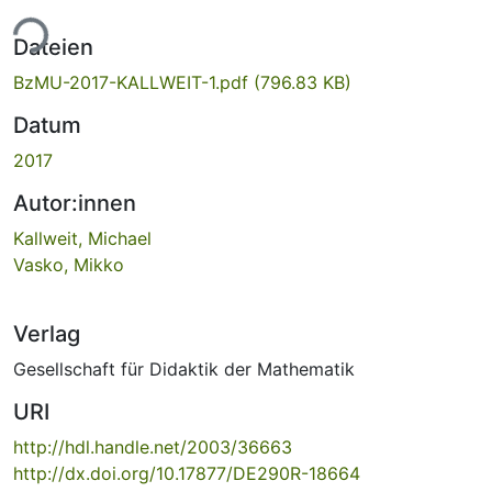
ade...
Dateien
BzMU-2017-KALLWEIT-1.pdf
(796.83 KB)
Datum
2017
Autor:innen
Kallweit, Michael
Vasko, Mikko
Verlag
Gesellschaft für Didaktik der Mathematik
URI
http://hdl.handle.net/2003/36663
http://dx.doi.org/10.17877/DE290R-18664