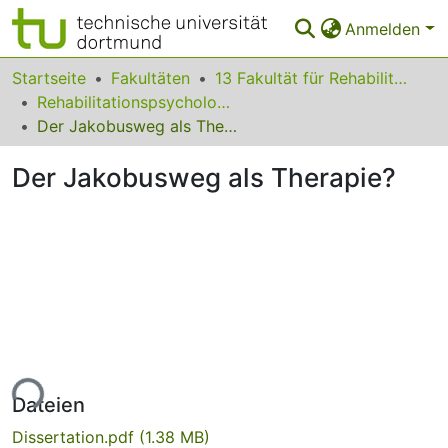
Anmelden
Bereiche & Sammlungen
Startseite
Fakultäten
13 Fakultät für Rehabilitationswissenschaften
Rehabilitationspsychologie
Das gesamte Repositorium
Der Jakobusweg als Therapie?
Statistiken
Der Jakobusweg als Therapie?
FAQ
Leitlinien
Zurück zur Startseite
ade...
Dateien
Dissertation.pdf
(1.38 MB)