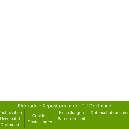
Eldorado - Repositorium der TU Dortmund
Technischen
Einstellungen
Datenschutzbestim
Cookie-
Universität
Barrierefreiheit
Einstellungen
Dortmund