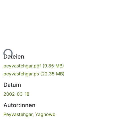
ade...
Dateien
peyvastehgar.pdf
(9.85 MB)
peyvastehgar.ps
(22.35 MB)
Datum
2002-03-18
Autor:innen
Peyvastehgar, Yaghowb