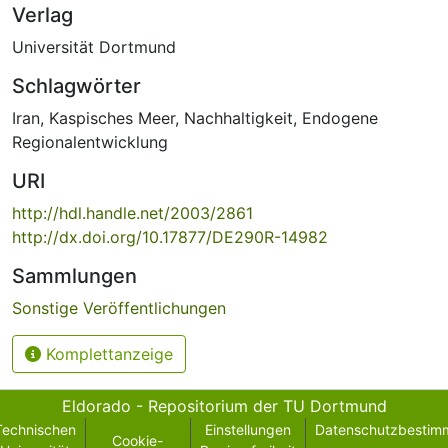
Verlag
Universität Dortmund
Schlagwörter
Iran
,
Kaspisches Meer
,
Nachhaltigkeit
,
Endogene
Regionalentwicklung
URI
http://hdl.handle.net/2003/2861
http://dx.doi.org/10.17877/DE290R-14982
Sammlungen
Sonstige Veröffentlichungen
Komplettanzeige
Eldorado - Repositorium der TU Dortmund
Technischen
Einstellungen
Datenschutzbestim
Cookie-