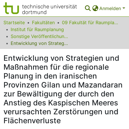
Anmelden
Bereiche & Sammlungen
Startseite
Fakultäten
09 Fakultät für Raumplanung
Institut für Raumplanung
Das gesamte Repositorium
Sonstige Veröffentlichungen
Entwicklung von Strategien und Maßnahmen für die regionale Planung in den iranischen Provinzen Gilan und Mazandaran zur Bewältigung der durch den Anstieg des Kaspischen Meeres verursachten Zerstörungen und Flächenverluste
Statistiken
Entwicklung von Strategien und
FAQ
Maßnahmen für die regionale
Leitlinien
Planung in den iranischen
Zurück zur Startseite
Provinzen Gilan und Mazandaran
zur Bewältigung der durch den
Anstieg des Kaspischen Meeres
verursachten Zerstörungen und
Flächenverluste