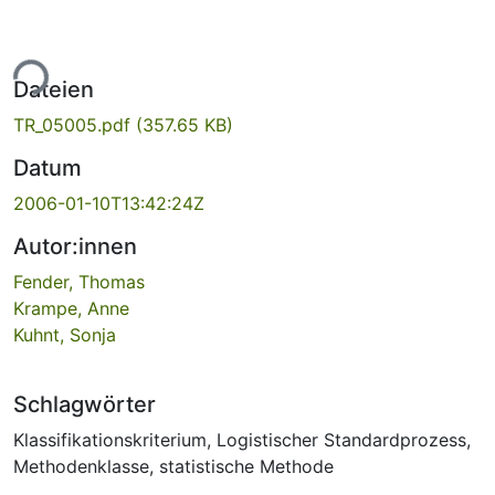
ade...
Dateien
TR_05005.pdf
(357.65 KB)
Datum
2006-01-10T13:42:24Z
Autor:innen
Fender, Thomas
Krampe, Anne
Kuhnt, Sonja
Schlagwörter
Klassifikationskriterium
,
Logistischer Standardprozess
,
Methodenklasse
,
statistische Methode