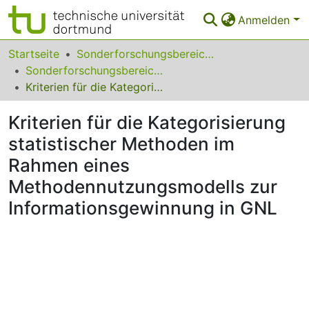
Anmelden
Bereiche & Sammlungen
Startseite
Sonderforschungsbereiche
Sonderforschungsbereich (SFB) 559
Das gesamte Repositorium
Kriterien für die Kategorisierung statistischer Methoden im Rahmen eines Methodennutzungsmodells zur Informationsgewinnung in GNL
Statistiken
Kriterien für die Kategorisierung
FAQ
statistischer Methoden im
Rahmen eines
Leitlinien
Methodennutzungsmodells zur
Zurück zur Startseite
Informationsgewinnung in GNL