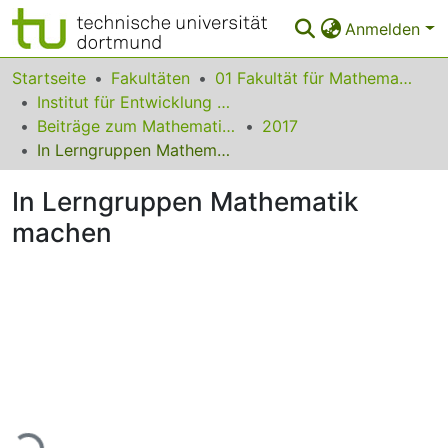
Anmelden
Bereiche & Sammlungen
Startseite
Fakultäten
01 Fakultät für Mathematik
Institut für Entwicklung und Erforschung des Mathematikunterrichts
Das gesamte Repositorium
Beiträge zum Mathematikunterricht
2017
In Lerngruppen Mathematik machen
Statistiken
In Lerngruppen Mathematik
FAQ
machen
Leitlinien
Zurück zur Startseite
Lade...