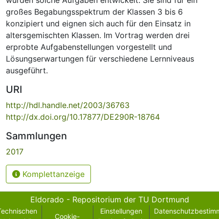
großes Begabungsspektrum der Klassen 3 bis 6
konzipiert und eignen sich auch für den Einsatz in
altersgemischten Klassen. Im Vortrag werden drei
erprobte Aufgabenstellungen vorgestellt und
Lösungserwartungen für verschiedene Lernniveaus
ausgeführt.
URI
http://hdl.handle.net/2003/36763
http://dx.doi.org/10.17877/DE290R-18764
Sammlungen
2017
Komplettanzeige
Eldorado - Repositorium der TU Dortmund
Technischen
Einstellungen
Datenschutzbestim
Cookie-