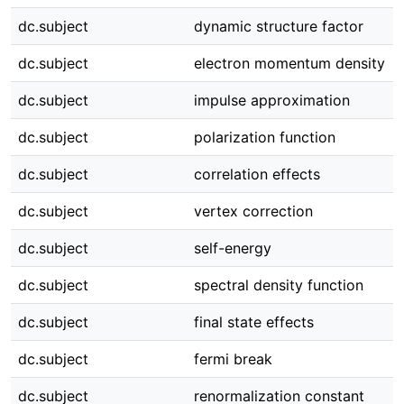
dc.subject
dynamic structure factor
dc.subject
electron momentum density
dc.subject
impulse approximation
dc.subject
polarization function
dc.subject
correlation effects
dc.subject
vertex correction
dc.subject
self-energy
dc.subject
spectral density function
dc.subject
final state effects
dc.subject
fermi break
dc.subject
renormalization constant