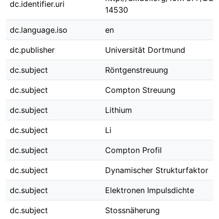
dc.identifier.uri
14530
dc.language.iso
en
dc.publisher
Universität Dortmund
dc.subject
Röntgenstreuung
dc.subject
Compton Streuung
dc.subject
Lithium
dc.subject
Li
dc.subject
Compton Profil
dc.subject
Dynamischer Strukturfaktor
dc.subject
Elektronen Impulsdichte
dc.subject
Stossnäherung