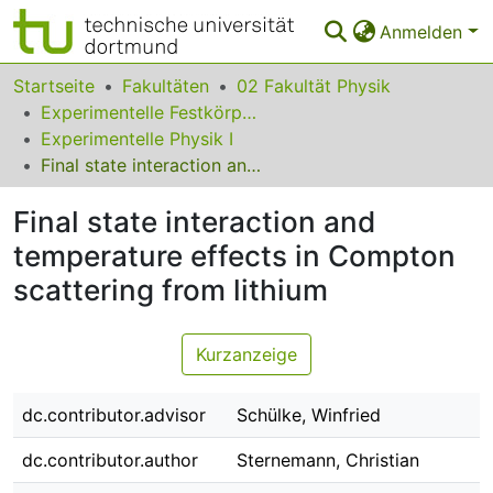
Anmelden
Bereiche & Sammlungen
Startseite
Fakultäten
02 Fakultät Physik
Experimentelle Festkörperphysik
Das gesamte Repositorium
Experimentelle Physik I
Final state interaction and temperature effects in Compton scattering from lithium
Statistiken
Final state interaction and
FAQ
temperature effects in Compton
Leitlinien
scattering from lithium
Zurück zur Startseite
Kurzanzeige
dc.contributor.advisor
Schülke, Winfried
dc.contributor.author
Sternemann, Christian