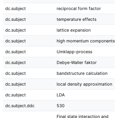
dc.subject
reciprocal form factor
dc.subject
temperature effects
dc.subject
lattice expansion
dc.subject
high momentum components
dc.subject
Umklapp-process
dc.subject
Debye-Waller faktor
dc.subject
bandstructure calculation
dc.subject
local density approximation
dc.subject
LDA
dc.subject.ddc
530
Final state interaction and