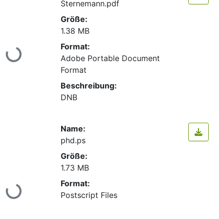
Sternemann.pdf
Größe:
1.38 MB
Format:
ade...
Adobe Portable Document
Format
Beschreibung:
DNB
Name:
phd.ps
Größe:
1.73 MB
Format:
ade...
Postscript Files