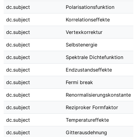
dc.subject
Polarisationsfunktion
dc.subject
Korrelationseffekte
dc.subject
Vertexkorrektur
dc.subject
Selbstenergie
dc.subject
Spektrale Dichtefunktion
dc.subject
Endzustandseffekte
dc.subject
Fermi break
dc.subject
Renormalisierungskonstante
dc.subject
Reziproker Formfaktor
dc.subject
Temperatureffekte
dc.subject
Gitterausdehnung