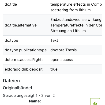
dc.title
temperature effects in Compt
scattering from lithium
Endzustandswechselwirkung 
dc.title.alternative
Temperatureffekte in der Com
Streuung an Lithium
dc.type
Text
dc.type.publicationtype
doctoralThesis
dcterms.accessRights
open access
eldorado.dnb.deposit
true
Dateien
Originalbündel
Gerade angezeigt
1 - 2 von 2
Name: