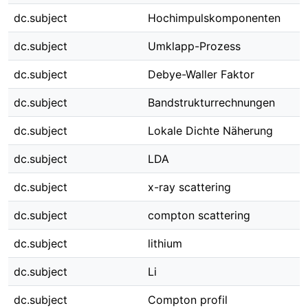
dc.subject
Hochimpulskomponenten
dc.subject
Umklapp-Prozess
dc.subject
Debye-Waller Faktor
dc.subject
Bandstrukturrechnungen
dc.subject
Lokale Dichte Näherung
dc.subject
LDA
dc.subject
x-ray scattering
dc.subject
compton scattering
dc.subject
lithium
dc.subject
Li
dc.subject
Compton profil