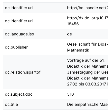
dc.identifier.uri
http://hdl.handle.net/
http://dx.doi.org/10.1
dc.identifier.uri
18456
dc.language.iso
de
Gesellschaft für Didakt
dc.publisher
Mathematik
Vorträge auf der 51. Ta
Didaktik der Mathemati
dc.relation.ispartof
Jahrestagung der Gesel
Didaktik der Mathemat
27.02 bis 03.03.2017 i
dc.subject.ddc
510
dc.title
Die empathische Masch