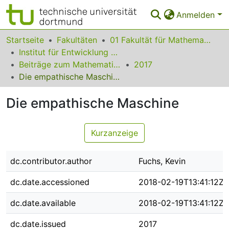
Anmelden
Bereiche & Sammlungen
Startseite
Fakultäten
01 Fakultät für Mathematik
Institut für Entwicklung und Erforschung des Mathematikunterrichts
Das gesamte Repositorium
Beiträge zum Mathematikunterricht
2017
Die empathische Maschine
Statistiken
Die empathische Maschine
FAQ
Leitlinien
Kurzanzeige
Zurück zur Startseite
dc.contributor.author
Fuchs, Kevin
dc.date.accessioned
2018-02-19T13:41:12Z
dc.date.available
2018-02-19T13:41:12Z
dc.date.issued
2017