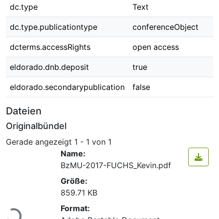
dc.type
Text
dc.type.publicationtype
conferenceObject
dcterms.accessRights
open access
eldorado.dnb.deposit
true
eldorado.secondarypublication
false
Dateien
Originalbündel
Gerade angezeigt
1 - 1 von 1
Name:
BzMU-2017-FUCHS_Kevin.pdf
Größe:
859.71 KB
Lade...
Format: