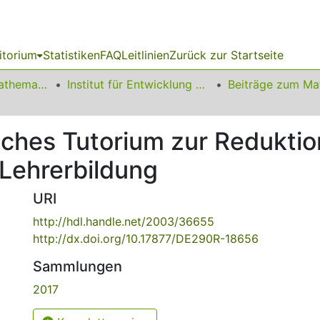
itorium
Statistiken
FAQ
Leitlinien
Zurück zur Startseite
01 Fakultät für Mathematik
Institut für Entwicklung und Erforschung des Mathematikunterrichts
sches Tutorium zur Reduktio
 Lehrerbildung
URI
http://hdl.handle.net/2003/36655
http://dx.doi.org/10.17877/DE290R-18656
Sammlungen
2017