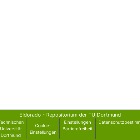
Eldorado - Repositorium der TU Dortmund
Technischen
Einstellungen
Datenschutzbestim
Cookie-
Universität
Barrierefreiheit
Einstellungen
Dortmund