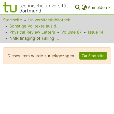
Anmelden
Bereiche & Sammlungen
Startseite
Universitätsbibliothek
Sonstige Volltexte aus dem Bibliotheksangebot
Das gesamte Repositorium
Physical Review Letters
Volume 87
Issue 14
NMR Imaging of Falling Water Drops
Statistiken
FAQ
Dieses Item wurde zurückgezogen.
Zur Startseite
Leitlinien
Zurück zur Startseite