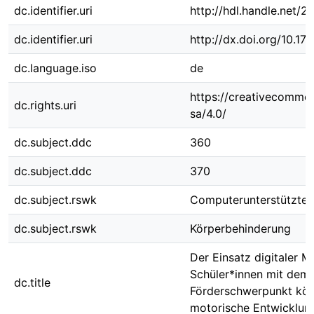
dc.identifier.uri
http://hdl.handle.net/
dc.identifier.uri
http://dx.doi.org/10.
dc.language.iso
de
https://creativecommon
dc.rights.uri
sa/4.0/
dc.subject.ddc
360
dc.subject.ddc
370
dc.subject.rswk
Computerunterstützter 
dc.subject.rswk
Körperbehinderung
Der Einsatz digitaler M
Schüler*innen mit dem
dc.title
Förderschwerpunkt kör
motorische Entwicklun