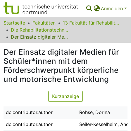
Anmelden
Bereiche & Sammlungen
Startseite
Fakultäten
13 Fakultät für Rehabilitationswissenschaften
Die Rehabilitationstechnologie im Wandel: eine Mensch-Technik-Umwelt Betrachtung
Das gesamte Repositorium
Der Einsatz digitaler Medien für Schüler*innen mit dem Förderschwerpunkt körperliche und motorische Entwicklung
Statistiken
Der Einsatz digitaler Medien für
FAQ
Schüler*innen mit dem
Förderschwerpunkt körperliche
Leitlinien
und motorische Entwicklung
Zurück zur Startseite
Kurzanzeige
dc.contributor.author
Rohse, Dorina
dc.contributor.author
Seiler-Kesselheim, And