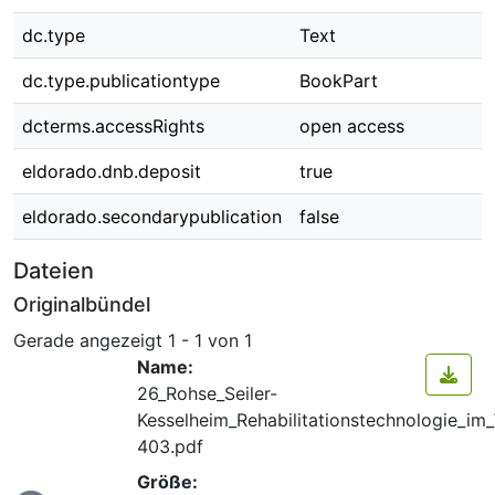
dc.type
Text
dc.type.publicationtype
BookPart
dcterms.accessRights
open access
eldorado.dnb.deposit
true
eldorado.secondarypublication
false
Dateien
Originalbündel
Gerade angezeigt
1 - 1 von 1
Name:
26_Rohse_Seiler-
Kesselheim_Rehabilitationstechnologie_im
403.pdf
Lade...
Größe: