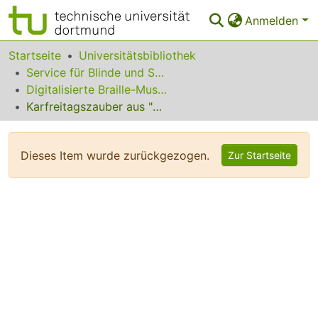
Anmelden
Bereiche & Sammlungen
Startseite
Universitätsbibliothek
Service für Blinde und Sehbehinderte
Das gesamte Repositorium
Digitalisierte Braille-Musik-Matrizen des VzfB
Karfreitagszauber aus "Parsifal"
Statistiken
FAQ
Dieses Item wurde zurückgezogen.
Zur Startseite
Leitlinien
Zurück zur Startseite