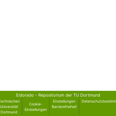
Eldorado - Repositorium der TU Dortmund
Technischen
Einstellungen
Datenschutzbestim
Cookie-
Universität
Barrierefreiheit
Einstellungen
Dortmund