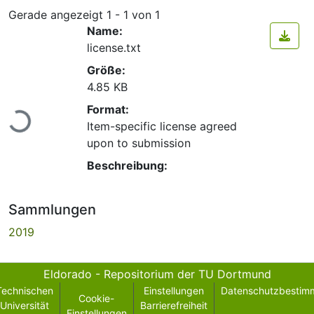
Gerade angezeigt
1 - 1 von 1
Name:
license.txt
Größe:
4.85 KB
Lade...
Format:
Item-specific license agreed
upon to submission
Beschreibung:
Sammlungen
2019
Eldorado - Repositorium der TU Dortmund
Technischen
Einstellungen
Datenschutzbestim
Cookie-
Universität
Barrierefreiheit
Einstellungen