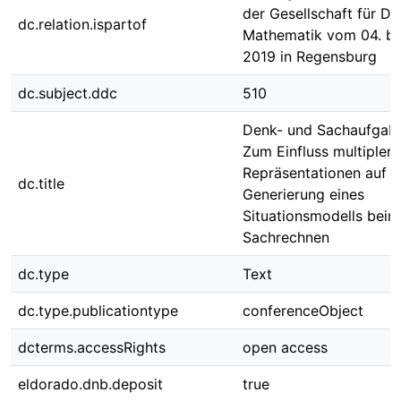
der Gesellschaft für Di
dc.relation.ispartof
Mathematik vom 04. bi
2019 in Regensburg
dc.subject.ddc
510
Denk- und Sachaufgabe
Zum Einfluss multipler
Repräsentationen auf d
dc.title
Generierung eines
Situationsmodells beim
Sachrechnen
dc.type
Text
dc.type.publicationtype
conferenceObject
dcterms.accessRights
open access
eldorado.dnb.deposit
true