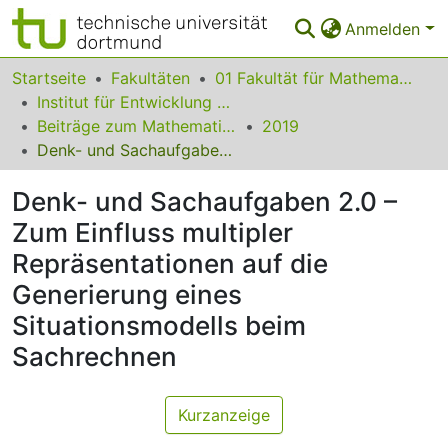
Anmelden
Bereiche & Sammlungen
Startseite
Fakultäten
01 Fakultät für Mathematik
Institut für Entwicklung und Erforschung des Mathematikunterrichts
Das gesamte Repositorium
Beiträge zum Mathematikunterricht
2019
Denk- und Sachaufgaben 2.0 – Zum Einfluss multipler Repräsentationen auf die Generierung eines Situationsmodells beim Sachrechnen
Statistiken
Denk- und Sachaufgaben 2.0 –
FAQ
Zum Einfluss multipler
Leitlinien
Repräsentationen auf die
Zurück zur Startseite
Generierung eines
Situationsmodells beim
Sachrechnen
Kurzanzeige