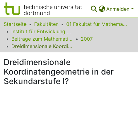
Anmelden
Bereiche & Sammlungen
Startseite
Fakultäten
01 Fakultät für Mathematik
Institut für Entwicklung und Erforschung des Mathematikunterrichts
Das gesamte Repositorium
Beiträge zum Mathematikunterricht
2007
Dreidimensionale Koordinatengeometrie in der Sekundarstufe I?
Statistiken
Dreidimensionale
FAQ
Koordinatengeometrie in der
Leitlinien
Sekundarstufe I?
Zurück zur Startseite