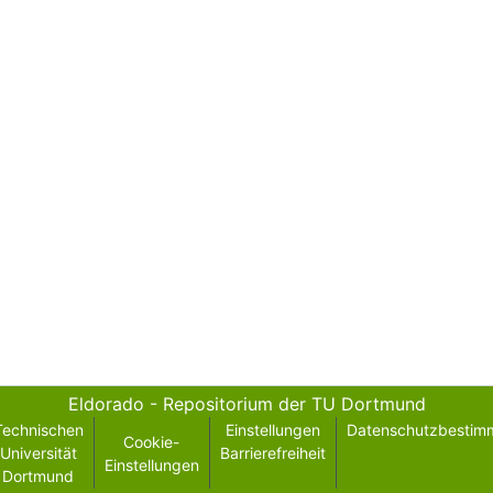
Eldorado - Repositorium der TU Dortmund
Technischen
Einstellungen
Datenschutzbestim
Cookie-
Universität
Barrierefreiheit
Einstellungen
Dortmund