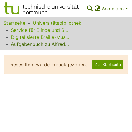
Anmelden
Bereiche & Sammlungen
Startseite
Universitätsbibliothek
Service für Blinde und Sehbehinderte
Das gesamte Repositorium
Digitalisierte Braille-Musik-Matrizen des VzfB
Aufgabenbuch zu Alfred Richters Harmonielehre
Statistiken
FAQ
Dieses Item wurde zurückgezogen.
Zur Startseite
Leitlinien
Zurück zur Startseite