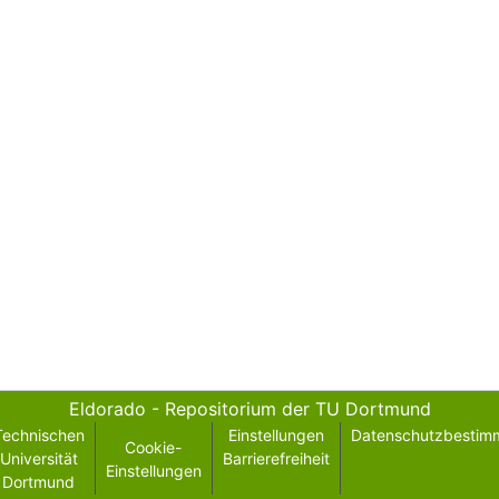
Eldorado - Repositorium der TU Dortmund
Technischen
Einstellungen
Datenschutzbestim
Cookie-
Universität
Barrierefreiheit
Einstellungen
Dortmund