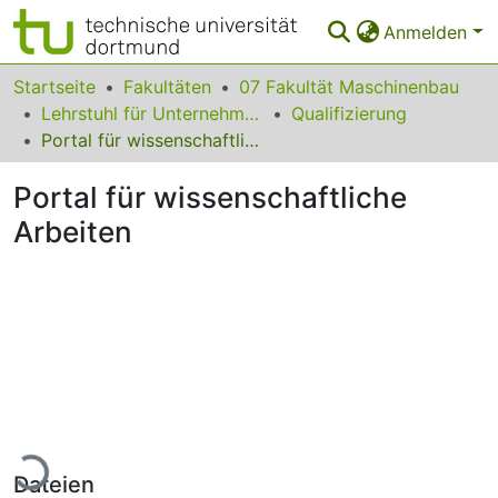
Anmelden
Bereiche & Sammlungen
Startseite
Fakultäten
07 Fakultät Maschinenbau
Lehrstuhl für Unternehmenslogistik
Qualifizierung
Das gesamte Repositorium
Portal für wissenschaftliche Arbeiten
Statistiken
Portal für wissenschaftliche
FAQ
Arbeiten
Leitlinien
Zurück zur Startseite
Lade...
Dateien