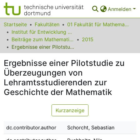
Anmelden
Bereiche & Sammlungen
Startseite
Fakultäten
01 Fakultät für Mathematik
Institut für Entwicklung und Erforschung des Mathematikunterrichts
Das gesamte Repositorium
Beiträge zum Mathematikunterricht
2015
Ergebnisse einer Pilotstudie zu Überzeugungen von Lehramtsstudierenden zur Geschichte der Mathematik
Statistiken
Ergebnisse einer Pilotstudie zu
FAQ
Überzeugungen von
Leitlinien
Lehramtsstudierenden zur
Zurück zur Startseite
Geschichte der Mathematik
Kurzanzeige
dc.contributor.author
Schorcht, Sebastian