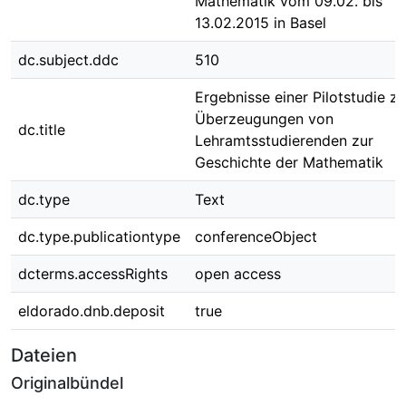
Mathematik vom 09.02. bis
13.02.2015 in Basel
dc.subject.ddc
510
Ergebnisse einer Pilotstudie zu
Überzeugungen von
dc.title
Lehramtsstudierenden zur
Geschichte der Mathematik
dc.type
Text
dc.type.publicationtype
conferenceObject
dcterms.accessRights
open access
eldorado.dnb.deposit
true
Dateien
Originalbündel