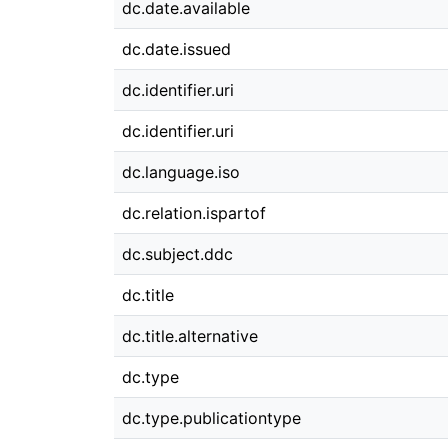
dc.date.available
dc.date.issued
dc.identifier.uri
dc.identifier.uri
dc.language.iso
dc.relation.ispartof
dc.subject.ddc
dc.title
dc.title.alternative
dc.type
dc.type.publicationtype