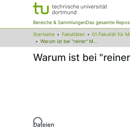
Bereiche & Sammlungen
Das gesamte Repos
Startseite
Fakultäten
Warum ist bei "reiner" Musik Gis ungleich As? (Erweiterte Version)
Warum ist bei "reine
Lade...
Dateien