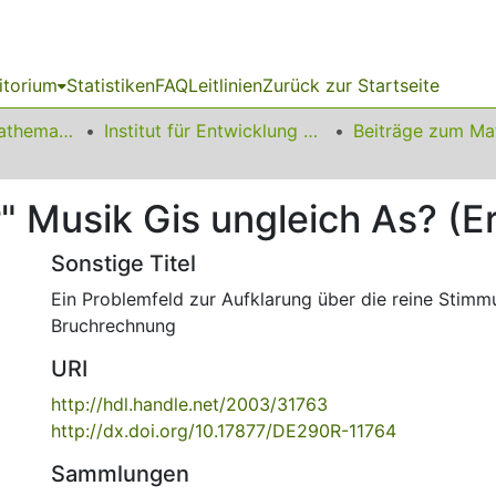
itorium
Statistiken
FAQ
Leitlinien
Zurück zur Startseite
01 Fakultät für Mathematik
Institut für Entwicklung und Erforschung des Mathematikunterrichts
r" Musik Gis ungleich As? (E
Sonstige Titel
Ein Problemfeld zur Aufklarung über die reine Stimm
Bruchrechnung
URI
http://hdl.handle.net/2003/31763
http://dx.doi.org/10.17877/DE290R-11764
Sammlungen