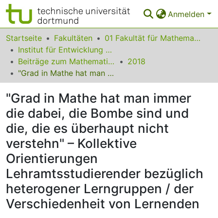
Anmelden
Bereiche & Sammlungen
Startseite
Fakultäten
01 Fakultät für Mathematik
Institut für Entwicklung und Erforschung des Mathematikunterrichts
Das gesamte Repositorium
Beiträge zum Mathematikunterricht
2018
"Grad in Mathe hat man immer die dabei, die Bombe sind und die, die es überhaupt nicht verstehn" – Kollektive Orientierungen Lehramtsstudierender bezüglich heterogener Lerngruppen / der Verschiedenheit von Lernenden
Statistiken
"Grad in Mathe hat man immer
FAQ
die dabei, die Bombe sind und
Leitlinien
die, die es überhaupt nicht
Zurück zur Startseite
verstehn" – Kollektive
Orientierungen
Lehramtsstudierender bezüglich
heterogener Lerngruppen / der
Verschiedenheit von Lernenden