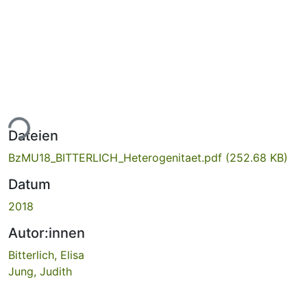
ade...
Dateien
BzMU18_BITTERLICH_Heterogenitaet.pdf
(252.68 KB)
Datum
2018
Autor:innen
Bitterlich, Elisa
Jung, Judith