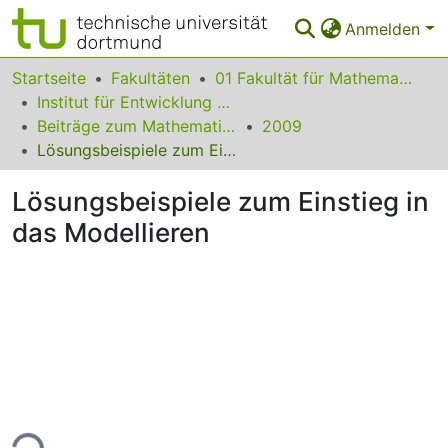
Anmelden
Bereiche & Sammlungen
Startseite
Fakultäten
01 Fakultät für Mathematik
Institut für Entwicklung und Erforschung des Mathematikunterrichts
Das gesamte Repositorium
Beiträge zum Mathematikunterricht
2009
Lösungsbeispiele zum Einstieg in das Modellieren
Statistiken
Lösungsbeispiele zum Einstieg in
FAQ
das Modellieren
Leitlinien
Zurück zur Startseite
ade...