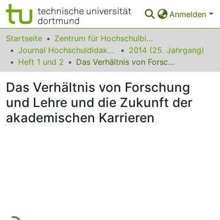
Anmelden
Bereiche & Sammlungen
Startseite
Zentrum für Hochschulbildung (zhb)
Journal Hochschuldidaktik
2014 (25. Jahrgang)
Das gesamte Repositorium
Heft 1 und 2
Das Verhältnis von Forschung und Lehre und die Zukunft der akademischen Karrieren
Statistiken
Das Verhältnis von Forschung
FAQ
und Lehre und die Zukunft der
akademischen Karrieren
Leitlinien
Zurück zur Startseite
Lade...