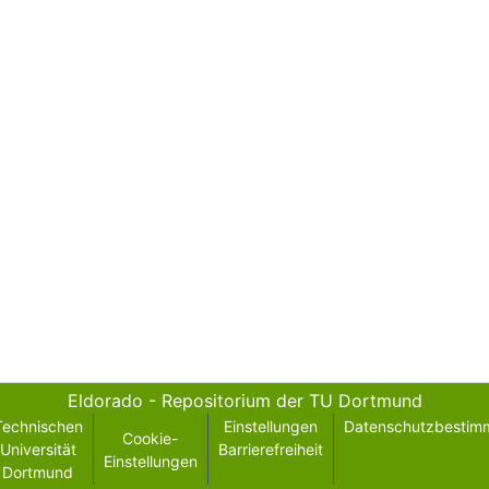
Eldorado - Repositorium der TU Dortmund
Technischen
Einstellungen
Datenschutzbestim
Cookie-
Universität
Barrierefreiheit
Einstellungen
Dortmund