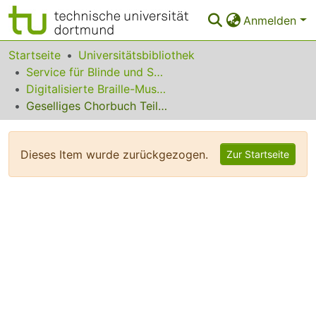
Anmelden
Bereiche & Sammlungen
Startseite
Universitätsbibliothek
Service für Blinde und Sehbehinderte
Das gesamte Repositorium
Digitalisierte Braille-Musik-Matrizen des VzfB
Geselliges Chorbuch Teil II.1
Statistiken
FAQ
Dieses Item wurde zurückgezogen.
Zur Startseite
Leitlinien
Zurück zur Startseite