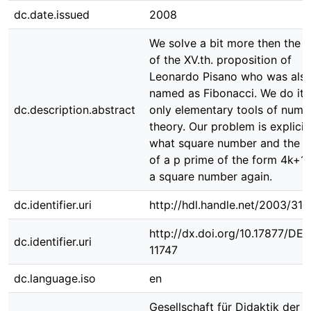
dc.date.issued
2008
We solve a bit more then the h
of the XV.th. proposition of
Leonardo Pisano who was als
named as Fibonacci. We do it 
dc.description.abstract
only elementary tools of numb
theory. Our problem is explicit
what square number and the 
of a p prime of the form 4k+1 
a square number again.
dc.identifier.uri
http://hdl.handle.net/2003/31
http://dx.doi.org/10.17877/DE
dc.identifier.uri
11747
dc.language.iso
en
Gesellschaft für Didaktik der