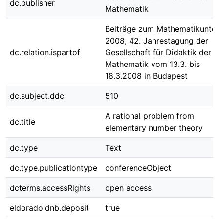
dc.publisher
Mathematik
Beiträge zum Mathematikunter
2008, 42. Jahrestagung der
dc.relation.ispartof
Gesellschaft für Didaktik der
Mathematik vom 13.3. bis
18.3.2008 in Budapest
dc.subject.ddc
510
A rational problem from
dc.title
elementary number theory
dc.type
Text
dc.type.publicationtype
conferenceObject
dcterms.accessRights
open access
eldorado.dnb.deposit
true