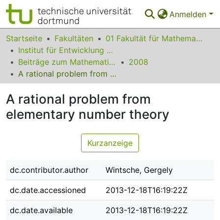
Anmelden
Bereiche & Sammlungen
Startseite
Fakultäten
01 Fakultät für Mathematik
Institut für Entwicklung und Erforschung des Mathematikunterrichts
Das gesamte Repositorium
Beiträge zum Mathematikunterricht
2008
A rational problem from elementary number theory
Statistiken
A rational problem from
FAQ
elementary number theory
Leitlinien
Zurück zur Startseite
Kurzanzeige
dc.contributor.author
Wintsche, Gergely
dc.date.accessioned
2013-12-18T16:19:22Z
dc.date.available
2013-12-18T16:19:22Z