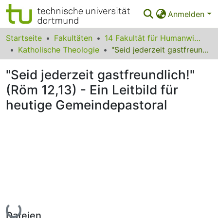
Anmelden
Bereiche & Sammlungen
Startseite
Fakultäten
14 Fakultät für Humanwissenschaften und Theologie
Katholische Theologie
"Seid jederzeit gastfreundlich!" (Röm 12,13) - Ein Leitbild für heutige Gemeindepastoral
Das gesamte Repositorium
"Seid jederzeit gastfreundlich!"
Statistiken
(Röm 12,13) - Ein Leitbild für
FAQ
heutige Gemeindepastoral
Leitlinien
Zurück zur Startseite
Lade...
Dateien