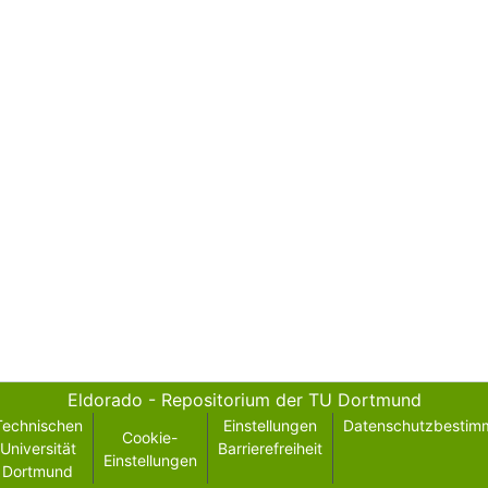
Eldorado - Repositorium der TU Dortmund
Technischen
Einstellungen
Datenschutzbestim
Cookie-
Universität
Barrierefreiheit
Einstellungen
Dortmund