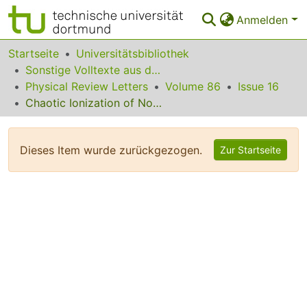
Anmelden
Bereiche & Sammlungen
Startseite
Universitätsbibliothek
Sonstige Volltexte aus dem Bibliotheksangebot
Das gesamte Repositorium
Physical Review Letters
Volume 86
Issue 16
Chaotic Ionization of Nonhydrogenic Alkali Rydberg States
Statistiken
FAQ
Dieses Item wurde zurückgezogen.
Zur Startseite
Leitlinien
Zurück zur Startseite