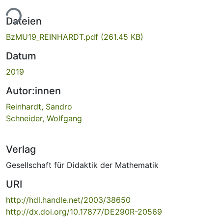
ade...
Dateien
BzMU19_REINHARDT.pdf
(261.45 KB)
Datum
2019
Autor:innen
Reinhardt, Sandro
Schneider, Wolfgang
Verlag
Gesellschaft für Didaktik der Mathematik
URI
http://hdl.handle.net/2003/38650
http://dx.doi.org/10.17877/DE290R-20569