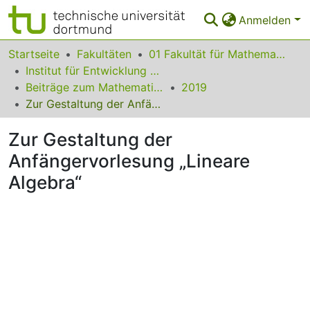
Anmelden
Bereiche & Sammlungen
Startseite
Fakultäten
01 Fakultät für Mathematik
Institut für Entwicklung und Erforschung des Mathematikunterrichts
Das gesamte Repositorium
Beiträge zum Mathematikunterricht
2019
Zur Gestaltung der Anfängervorlesung „Lineare Algebra“
Statistiken
Zur Gestaltung der
FAQ
Anfängervorlesung „Lineare
Leitlinien
Algebra“
Zurück zur Startseite