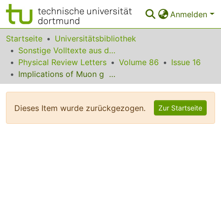
Anmelden
Bereiche & Sammlungen
Startseite
Universitätsbibliothek
Sonstige Volltexte aus dem Bibliotheksangebot
Das gesamte Repositorium
Physical Review Letters
Volume 86
Issue 16
Implications of Muon g  2 for Supersymmetry and for Discovering Superpartners Directly
Statistiken
FAQ
Dieses Item wurde zurückgezogen.
Zur Startseite
Leitlinien
Zurück zur Startseite