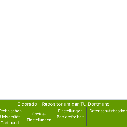
Eldorado - Repositorium der TU Dortmund
Technischen
Einstellungen
Datenschutzbestim
Cookie-
Universität
Barrierefreiheit
Einstellungen
Dortmund