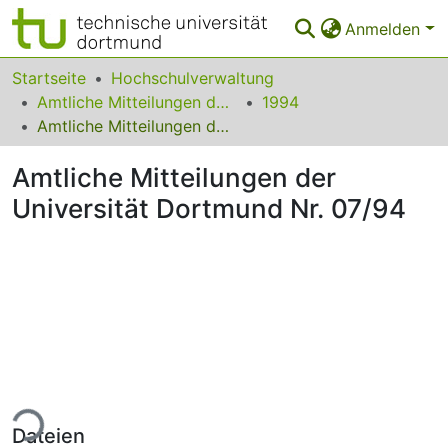
Anmelden
Bereiche & Sammlungen
Startseite
Hochschulverwaltung
Amtliche Mitteilungen der Technischen Universität Dortmund
1994
Das gesamte Repositorium
Amtliche Mitteilungen der Universität Dortmund Nr. 07/94
Statistiken
Amtliche Mitteilungen der
FAQ
Universität Dortmund Nr. 07/94
Leitlinien
Zurück zur Startseite
ade...
Dateien