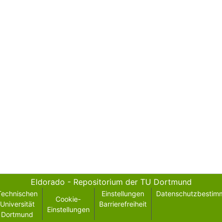
Eldorado - Repositorium der TU Dortmund
Technischen
Einstellungen
Datenschutzbestim
Cookie-
Universität
Barrierefreiheit
Einstellungen
Dortmund