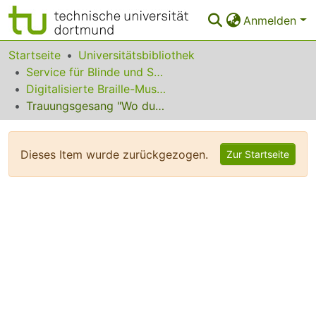
Anmelden
Bereiche & Sammlungen
Startseite
Universitätsbibliothek
Service für Blinde und Sehbehinderte
Das gesamte Repositorium
Digitalisierte Braille-Musik-Matrizen des VzfB
Trauungsgesang "Wo du hingehst" op. 21
Statistiken
FAQ
Dieses Item wurde zurückgezogen.
Zur Startseite
Leitlinien
Zurück zur Startseite