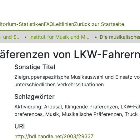
itorium
Statistiken
FAQ
Leitlinien
Zurück zur Startseite
16 Fakultät Kunst- und Sportwissenschaften
Institut für Musik und Musikwissenschaft
räferenzen von LKW-­Fahrer
Sonstige Titel
Zielgruppenspezifische Musikauswahl und Einsatz vo
unterschiedlichen Verkehrssituationen
Schlagwörter
Aktivierung
,
Arousal
,
Klingende Präferenzen
,
LKW-Fah
preferences
,
Musik
,
Musikalische Präferenzen
,
Truck 
URI
http://hdl.handle.net/2003/29337