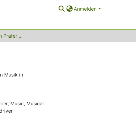
Anmelden
Die musikalischen Präferenzen von LKW-­Fahrern
n
n Musik in
rer
,
Music
,
Musical
driver