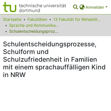
Anmelden
Bereiche & Sammlungen
Startseite
Fakultäten
13 Fakultät für Rehabilitationswissenschaften
Sprache und Kommunikation
Das gesamte Repositorium
Schulentscheidungsprozesse, Schulform und Schulzufriedenheit in Familien mit einem sprachauffälligen Kind in NRW
Statistiken
Schulentscheidungsprozesse,
FAQ
Schulform und
Schulzufriedenheit in Familien
Leitlinien
mit einem sprachauffälligen Kind
Zurück zur Startseite
in NRW