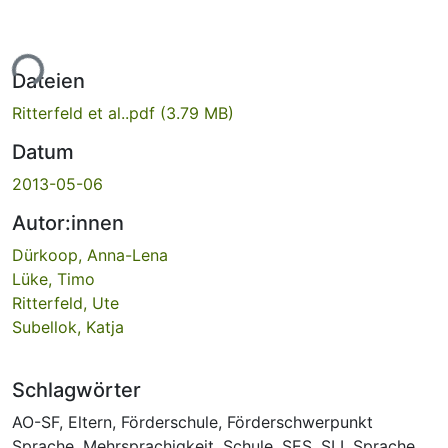
ade...
Dateien
Ritterfeld et al..pdf
(3.79 MB)
Datum
2013-05-06
Autor:innen
Dürkoop, Anna-Lena
Lüke, Timo
Ritterfeld, Ute
Subellok, Katja
Schlagwörter
AO-SF
,
Eltern
,
Förderschule
,
Förderschwerpunkt
Sprache
,
Mehrsprachigkeit
,
Schule
,
SES
,
SLI
,
Sprache
,