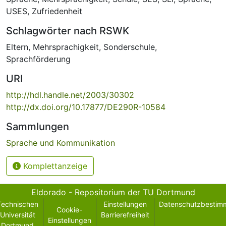
USES
,
Zufriedenheit
Schlagwörter nach RSWK
Eltern
,
Mehrsprachigkeit
,
Sonderschule
,
Sprachförderung
URI
http://hdl.handle.net/2003/30302
http://dx.doi.org/10.17877/DE290R-10584
Sammlungen
Sprache und Kommunikation
Komplettanzeige
Eldorado - Repositorium der TU Dortmund
Technischen
Einstellungen
Datenschutzbestim
Cookie-
Universität
Barrierefreiheit
Einstellungen
Dortmund