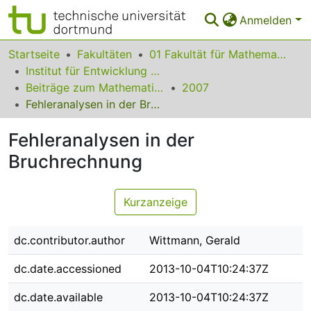
Anmelden
Bereiche & Sammlungen
Startseite
Fakultäten
01 Fakultät für Mathematik
Institut für Entwicklung und Erforschung des Mathematikunterrichts
Das gesamte Repositorium
Beiträge zum Mathematikunterricht
2007
Fehleranalysen in der Bruchrechnung
Statistiken
Fehleranalysen in der
FAQ
Bruchrechnung
Leitlinien
Zurück zur Startseite
Kurzanzeige
dc.contributor.author
Wittmann, Gerald
dc.date.accessioned
2013-10-04T10:24:37Z
dc.date.available
2013-10-04T10:24:37Z