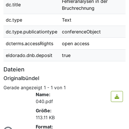
Fehleranalysen in der
dc.title
Bruchrechnung
dc.type
Text
dc.type.publicationtype
conferenceObject
dcterms.accessRights
open access
eldorado.dnb.deposit
true
Dateien
Originalbündel
Gerade angezeigt
1 - 1 von 1
Name:
040.pdf
Größe:
113.11 KB
Format: