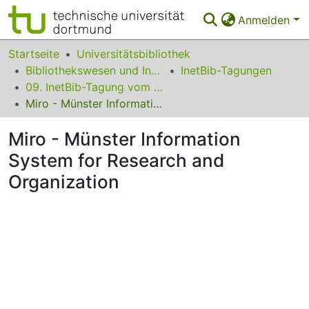
Anmelden
Bereiche & Sammlungen
Startseite
Universitätsbibliothek
Bibliothekswesen und Information
InetBib-Tagungen
Das gesamte Repositorium
09. InetBib-Tagung vom 06. bis 08. September 2006 in Münster
Miro - Münster Information System for Research and Organization
Statistiken
Miro - Münster Information
FAQ
System for Research and
Leitlinien
Organization
Zurück zur Startseite