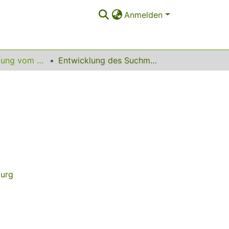
Anmelden
10. InetBib-Tagung vom 9. bis 11. April 2008 in Würzburg
Entwicklung des Suchmaschinenmarktes
burg