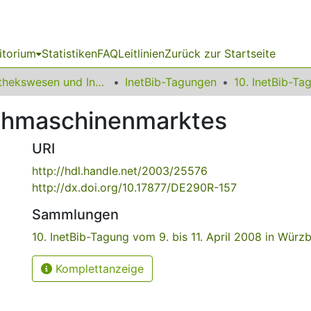
itorium
Statistiken
FAQ
Leitlinien
Zurück zur Startseite
Bibliothekswesen und Information
InetBib-Tagungen
chmaschinenmarktes
URI
http://hdl.handle.net/2003/25576
http://dx.doi.org/10.17877/DE290R-157
Sammlungen
10. InetBib-Tagung vom 9. bis 11. April 2008 in Würz
Komplettanzeige