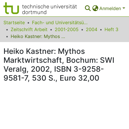
Anmelden
Bereiche & Sammlungen
Startseite
Fach- und Universitätsübergreifendes
Zeitschrift Arbeit
2001-2005
2004
Heft 3
Das gesamte Repositorium
Heiko Kastner: Mythos Marktwirtschaft, Bochum: SWI Veralg, 2002, ISBN 3-9258-9581-7, 530 S., Euro 32,00
Statistiken
Heiko Kastner: Mythos
FAQ
Marktwirtschaft, Bochum: SWI
Veralg, 2002, ISBN 3-9258-
Leitlinien
9581-7, 530 S., Euro 32,00
Zurück zur Startseite