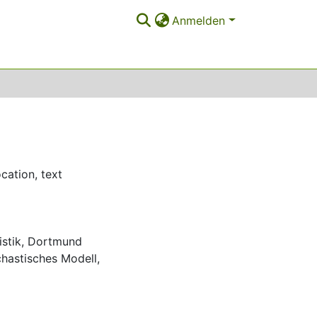
Anmelden
ocation
,
text
istik
,
Dortmund
hastisches Modell
,