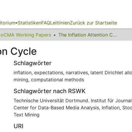
itorium
Statistiken
FAQ
Leitlinien
Zurück zur Startseite
oCMA Working Papers
The Inflation Attention Cycle
on Cycle
Schlagwörter
inflation
,
expectations
,
narratives
,
latent Dirichlet all
mining
,
computational methods
Schlagwörter nach RSWK
Technische Universität Dortmund. Institut für Journal
Center for Data-Based Media Analysis
,
Inflation
,
Stoc
Text Mining
URI