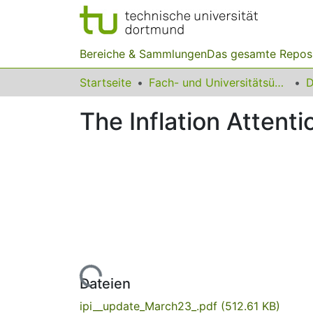
Bereiche & Sammlungen
Das gesamte Repos
Startseite
Fach- und Universitätsübergreifendes
D
The Inflation Attenti
Lade...
Dateien
ipi__update_March23_.pdf
(512.61 KB)