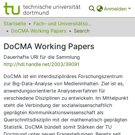
Anmelden
Bereiche & Sammlungen
Startseite
Fach- und Universitätsübergreifendes
DoCMA Working Papers
Search
Das gesamte Repositorium
DoCMA Working Papers
Statistiken
Dauerhafte URI für die Sammlung
FAQ
http://hdl.handle.net/2003/39091
Leitlinien
DoCMA ist ein interdisziplinäres Forschungszentrum
zur Big-Data-Analyse von Medieninhalten. Ziel ist es,
Zurück zur Startseite
anwendungsorientierte Analyseverfahren für
verschiedene Disziplinen zu entwickeln. Im Mittelpunkt
steht die Verbindung der sozialwissenschaftlich
geprägten Kommunikationswissenschaft als
Querschnittsdisziplin mit der mathematisch geprägten
Statistik. DoCMA bündelt somit Stärken der TU
Dortmund unter neuen Fragestellungen. Bereits seit