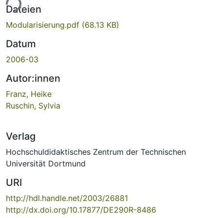
ade...
Dateien
Modularisierung.pdf
(68.13 KB)
Datum
2006-03
Autor:innen
Franz, Heike
Ruschin, Sylvia
Verlag
Hochschuldidaktisches Zentrum der Technischen
Universität Dortmund
URI
http://hdl.handle.net/2003/26881
http://dx.doi.org/10.17877/DE290R-8486