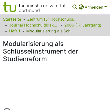
Anmelden
Bereiche & Sammlungen
Startseite
Zentrum für Hochschulbildung (zhb)
Journal Hochschuldidaktik
2006 (17. Jahrgang)
Das gesamte Repositorium
Heft 1
Modularisierung als Schlüsselinstrument der Studienreform
Statistiken
Modularisierung als
FAQ
Schlüsselinstrument der
Studienreform
Leitlinien
Zurück zur Startseite